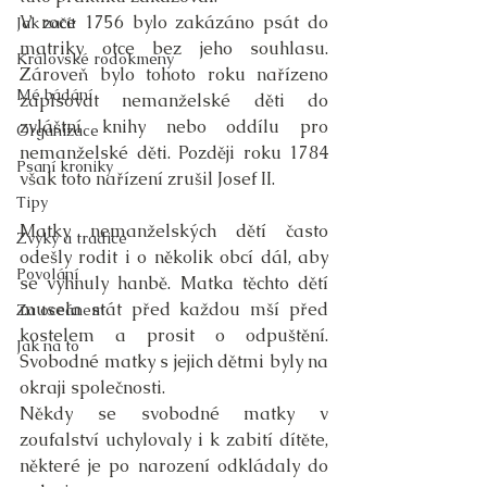
V roce 1756 bylo zakázáno psát do 
Jak začít
matriky otce bez jeho souhlasu. 
Královské rodokmeny
Zároveň bylo tohoto roku nařízeno 
Mé bádání
zapisovat nemanželské děti do 
zvláštní knihy nebo oddílu pro 
Organizace
nemanželské děti. Později roku 1784 
Psaní kroniky
však toto nařízení zrušil Josef II.
Tipy
Matky nemanželských dětí často 
Zvyky a tradice
odešly rodit i o několik obcí dál, aby 
Povolání
se vyhnuly hanbě. Matka těchto dětí 
musela stát před každou mší před 
Za oceánem
kostelem a prosit o odpuštění. 
Jak na to
Svobodné matky s jejich dětmi byly na 
okraji společnosti. 
Někdy se svobodné matky v 
zoufalství uchylovaly i k zabití dítěte, 
některé je po narození odkládaly do 