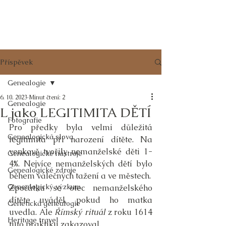
RODOKMENY
z POŠUMAVÍ
Příspěvek
Genealogie
6. 10. 2023
Minut čtení: 2
Genealogie
L jako LEGITIMITA DĚTÍ
Fotografie
Pro předky byla velmi důležitá 
Genealogická slova
legitimita při narození dítěte. Na 
venkově tvořily nemanželské děti 1-
Genealogické nástroje
4%. Nejvíce nemanželských dětí bylo 
Genealogické zdroje
během válečných tažení a ve městech.
Genealogický výzkum
Zpočátku se otec nemanželského 
dítěte uváděl, pokud ho matka 
Genetická genealogie
uvedla. Ale 
Římský rituál 
z roku 1614 
Heritage travel
tuto praktiku zakazoval.