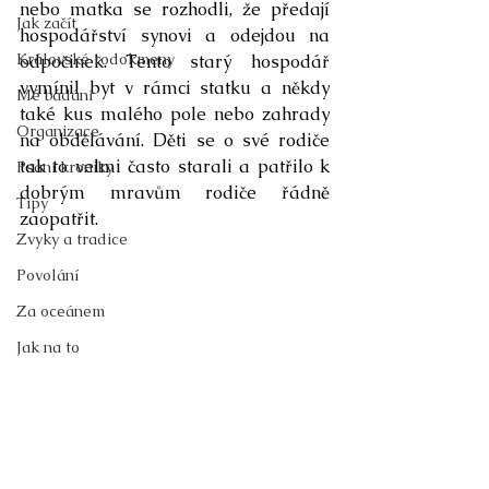
nebo matka se rozhodli, že předají 
Jak začít
hospodářství synovi a odejdou na 
Královské rodokmeny
odpočinek. Tento starý hospodář 
vymínil byt v rámci statku a někdy 
Mé bádání
také kus malého pole nebo zahrady 
Organizace
na obdělávání. Děti se o své rodiče 
tak to velmi často starali a patřilo k 
Psaní kroniky
dobrým mravům rodiče řádně 
Tipy
zaopatřit. 
Zvyky a tradice
Povolání
Za oceánem
Jak na to