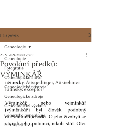
RODOKMENY
z POŠUMAVÍ
Příspěvek
Genealogie
23. 9. 2024
Minut čtení: 1
Genealogie
Povolání předků:
Fotografie
VÝMINKÁŘ
Genealogická slova
německy: 
Ausgedinger, Ausnehmer
Genealogické nástroje
latinsky: exceptor
Genealogické zdroje
Výminkář nebo vejminkář 
Genealogický výzkum
(výměnkář) byl člověk podobný 
Genetická genealogie
dnešnímu důchodci. O jeho živobytí se 
starali jeho potomci, nikoli stát. Otec 
Heritage travel