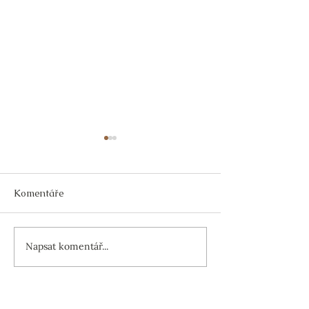
Komentáře
Povolání předků: ŠVEC
Napsat komentář...
Povolání předk
KOLÁŘ