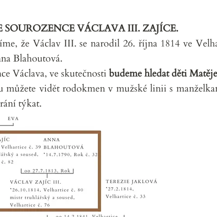
 SOUROZENCE VÁCLAVA III. ZAJÍCE.
e, že Václav III. se narodil 26. října 1814 ve Velha
nna Blahoutová.
ce Václava, ve skutečnosti
budeme hledat děti Matěj
u můžete vidět rodokmen v mužské linii s manželk
rání týkat.