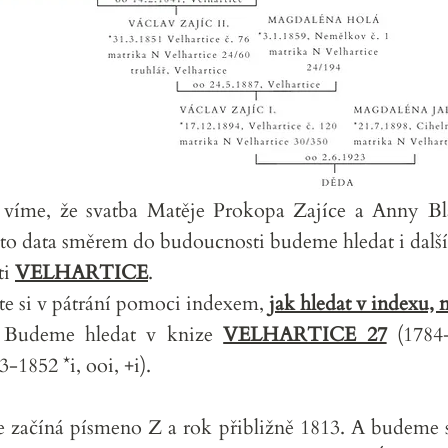
 víme, že svatba Matěje Prokopa Zajíce a Anny Bl
to data směrem do budoucnosti budeme hledat i další 
ti
VELHARTICE
.
te si v pátrání pomoci indexem,
jak hledat v indexu, 
. Budeme hledat v knize
VELHARTICE 27
(1784-
-1852 *i, ooi, +i).
 začíná písmeno Z a rok přibližně 1813. A budeme 