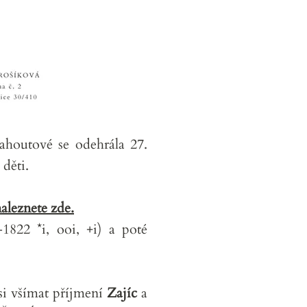
ahoutové se odehrála 27.
děti.
naleznete zde.
1822 *i, ooi, +i) a poté
si všímat příjmení
Zajíc
a