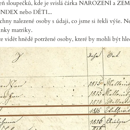
oveň sloupečků, kde je svislá čárka NAROZENÍ a Z
t INDEX nebo DĚTI...
echny nalezené osoby s údaji, co jsme si řekli výše.
ránky matriky.
e vidět hnědě potržené osoby, které by mohli být hle