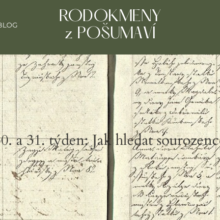
RODOKMENY
BLOG
z POŠUMAVÍ
0. a 31. týden: Jak hledat sourozenc