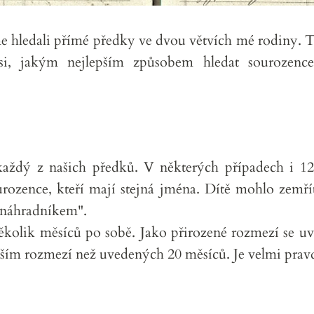
 hledali přímé předky ve dvou větvích mé rodiny. 
si, jakým nejlepším způsobem hledat sourozence
aždý z našich předků. V některých případech i 1
urozence, kteří mají stejná jména. Dítě mohlo zemř
 "náhradníkem".
ěkolik měsíců po sobě. Jako přirozené rozmezí se u
enším rozmezí než uvedených 20 měsíců. Je velmi pra