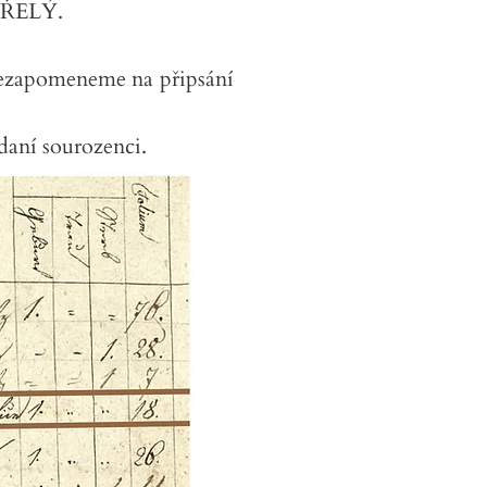
EMŘELÝ.
 Nezapomeneme na připsání
daní sourozenci.