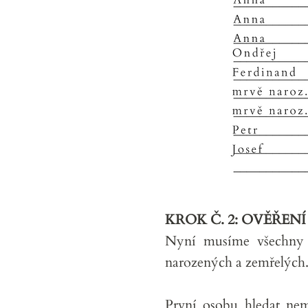
KROK Č. 2: OVĚŘEN
Nyní musíme všechny p
narozených a zemřelých.
První osobu hledat nem