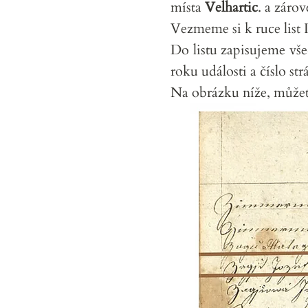
místa
Velhartic
. a zár
Vezmeme si k ruce lis
Do listu zapisujeme vš
roku události a číslo st
Na obrázku níže, můžet