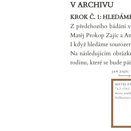
V ARCHIVU
KROK Č. 1: HLEDÁME
Z předchozího bádání vím
Matěj Prokop Zajíc a A
I když hledáme sourozen
Na následujícím obrázk
rodinu, které se bude pát