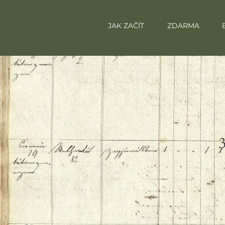
JAK ZAČÍT
ZDARMA
3