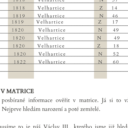
Í V MATRICE
osbírané informace ověřit v matrice. Já si to v
 Nejprve hledám narození a poté zemřelé.
usíme to je náš Václav III., kterého jsme již hle