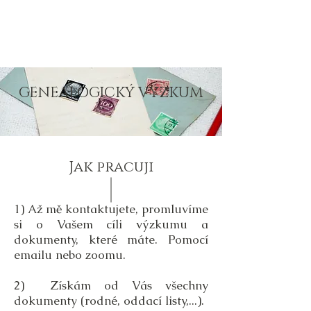
RODOKMENY
z POŠUMAVÍ
GENEALOGICKÝ VÝZKUM
Jak pracuji
1) Až mě kontaktujete, promluvíme
si o Vašem cíli výzkumu a
dokumenty, které máte. Pomocí
emailu nebo zoomu.
2) Získám od Vás všechny
dokumenty (rodné, oddací listy,...).