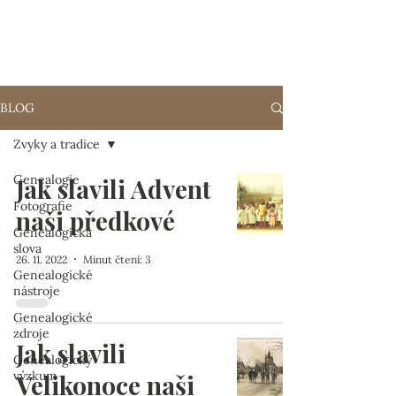
RODOKMENY
z POŠUMAVÍ
BLOG
Zvyky a tradice
Genealogie
Jak slavili Advent
Fotografie
naši předkové
Genealogická
slova
26. 11. 2022
Minut čtení: 3
Genealogické
nástroje
Genealogické
zdroje
Jak slavili
Genealogický
výzkum
Velikonoce naši