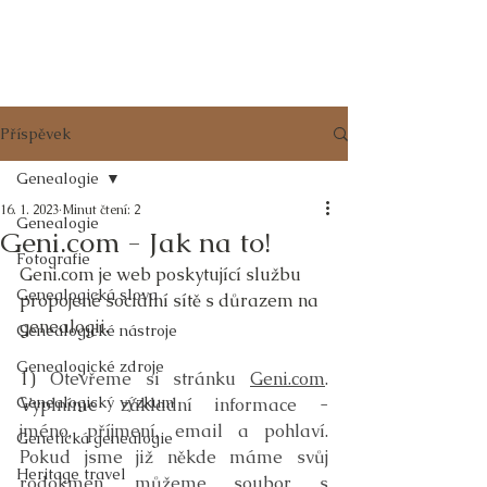
RODOKMENY
z POŠUMAVÍ
Příspěvek
Genealogie
16. 1. 2023
Minut čtení: 2
Genealogie
Geni.com - Jak na to!
Fotografie
Geni.com je web poskytující službu 
Genealogická slova
propojené sociální sítě s důrazem na 
genealogii.
Genealogické nástroje
Genealogické zdroje
1) 
Otevřeme si stránku 
Geni.com
. 
Genealogický výzkum
Vyplníme základní informace - 
jméno, příjmení, email a pohlaví. 
Genetická genealogie
Pokud jsme již někde máme svůj 
Heritage travel
rodokmen, můžeme soubor s 