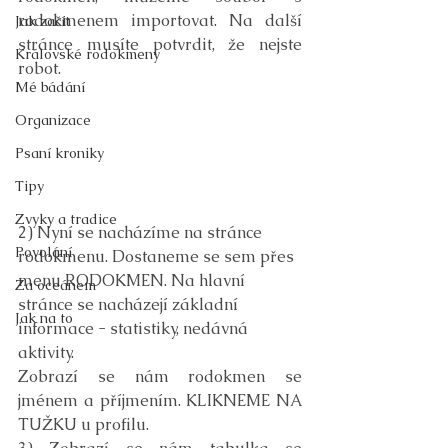
rodokmenem importovat. Na další 
Jak začít
stránce musíte potvrdit, že nejste 
Královské rodokmeny
robot.
Mé bádání
Organizace
Psaní kroniky
Tipy
Zvyky a tradice
2) Nyní se nacházíme na stránce 
Povolání
rodokmenu. Dostaneme se sem přes 
menu RODOKMEN. Na hlavní 
Za oceánem
stránce se nacházejí základní 
Jak na to
informace - statistiky, nedávná 
aktivity. 
Zobrazí se nám rodokmen se 
jménem a příjmením. KLIKNEME NA 
TUŽKU u profilu.