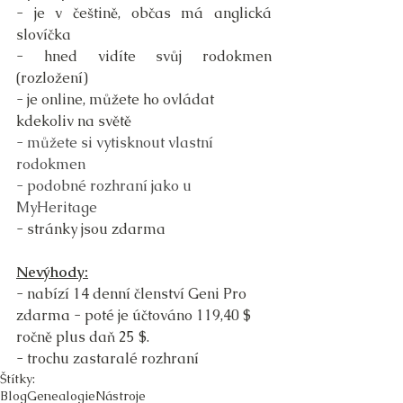
- je v češtině, občas má anglická 
slovíčka
- hned vidíte svůj rodokmen 
(rozložení)
- je online, můžete ho ovládat 
kdekoliv na světě
- můžete si vytisknout vlastní 
rodokmen
- podobné rozhraní jako u 
MyHeritage
- stránky jsou zdarma
Nevýhody:
- nabízí 14 denní členství Geni Pro 
zdarma - poté je účtováno 119,40 $ 
ročně plus daň 25 $.
- trochu zastaralé rozhraní
Štítky:
Blog
Genealogie
Nástroje