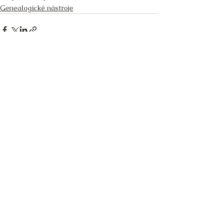
Genealogické nástroje
Zobrazit vše
Související příspěvky