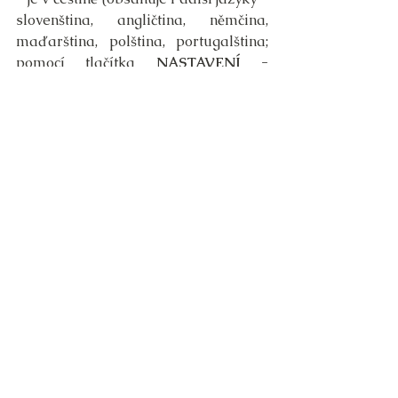
slovenština, angličtina, němčina, 
maďarština, polština, portugalština; 
pomocí tlačítka 
NASTAVENÍ - 
JAZYKY
) 
- zaznamenáváte více informací
- statistiky celého rodokmenu nebo 
určité osoby
- můžete přidat celé odkazy matrik
- ke každé osobě můžete přidávat 
fotky, dokumenty
Nevýhody:
- pro začátek může být trochu 
matoucí
- nevidíte hned svůj rodokmen 
(rozložení), musíte si vygenerovat
- není přístupný na internetu, je 
pouze jako aplikace v počítači (což 