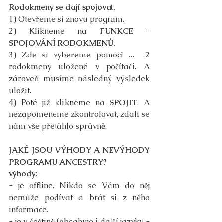
Rodokmeny se dají spojovat.
1) Otevřeme si znovu program.
2) Klikneme na 
FUNKCE - 
SPOJOVÁNÍ RODOKMENŮ. 
3) Zde si vybereme pomocí 
...
  2 
rodokmeny uložené v počítači. A 
zároveň musíme následný výsledek 
uložit.
4) Poté již klikneme na 
SPOJIT
. A 
nezapomeneme zkontrolovat, zdali se 
nám vše přetáhlo správně.
JAKÉ JSOU VÝHODY A NEVÝHODY 
PROGRAMU ANCESTRY?
výhody:
- je offline. Nikdo se Vám do něj 
nemůže podívat a brát si z něho 
informace.
- je v češtině (obsahuje i další jazyky - 