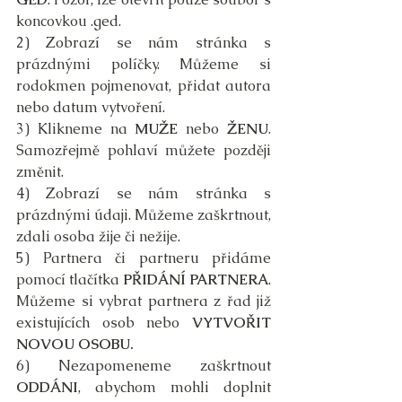
koncovkou .ged.
2) Zobrazí se nám stránka s 
prázdnými políčky. Můžeme si 
rodokmen pojmenovat, přidat autora 
nebo datum vytvoření.
3) Klikneme na 
MUŽE
 nebo 
ŽENU
. 
Samozřejmě pohlaví můžete později 
změnit.
4) Zobrazí se nám stránka s 
prázdnými údaji. Můžeme zaškrtnout, 
zdali osoba žije či nežije.
5) Partnera či partneru přidáme 
pomocí tlačítka 
PŘIDÁNÍ PARTNERA
. 
Můžeme si vybrat partnera z řad již 
existujících osob nebo 
VYTVOŘIT 
NOVOU OSOBU.
6) Nezapomeneme zaškrtnout 
ODDÁNI
, abychom mohli doplnit 