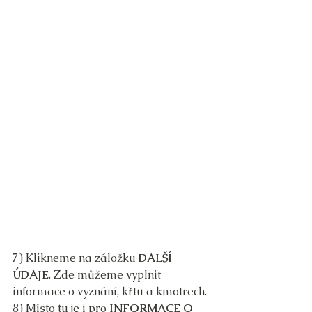
7) Klikneme na záložku 
DALŠÍ 
ÚDAJE
. Zde můžeme vyplnit 
informace o vyznání, křtu a kmotrech.
8) Místo tu je i pro 
INFORMACE O 