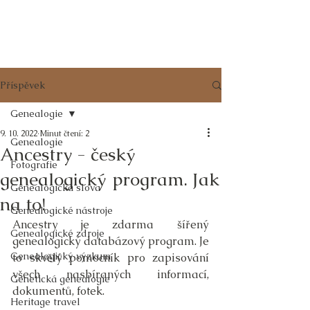
RODOKMENY
z POŠUMAVÍ
Příspěvek
Genealogie
9. 10. 2022
Minut čtení: 2
Genealogie
Ancestry - český
Fotografie
genealogický program. Jak
Genealogická slova
na to!
Genealogické nástroje
Ancestry je zdarma šířený 
Genealogické zdroje
genealogický databázový program. Je 
Genealogický výzkum
to skvělý pomocník pro zapisování 
všech nasbíraných informací, 
Genetická genealogie
dokumentů, fotek.
Heritage travel